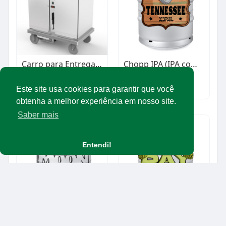
Carro para Entrega de Refeição
Chopp IPA (IPA com Jack Daniel´s)
$1.00
R$18.00
Equipamentos/maquinários
Produtos
Este site usa cookies para garantir que você
obtenha a melhor experiência em nosso site.
Saber mais
Entendi!
Chopp Baltic Porter (chope escuro)
Chopp IPA (India Pale Ale)