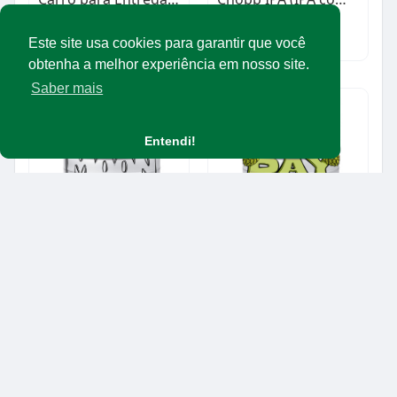
$1.00
R$18.00
Equipamentos/maquinários
Produtos
Este site usa cookies para garantir que você
obtenha a melhor experiência em nosso site.
Saber mais
Entendi!
Chopp Baltic Porter (chope escuro)
Chopp IPA (India Pale Ale)
R$16.00
R$18.00
Produtos
Produtos