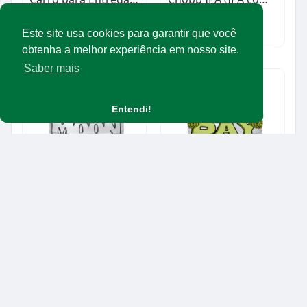
$1.00
R$18.00
Equipamentos/maquinários
Produtos
Este site usa cookies para garantir que você
obtenha a melhor experiência em nosso site.
Saber mais
Entendi!
Chopp Baltic Porter (chope escuro)
Chopp IPA (India Pale Ale)
R$16.00
R$18.00
Produtos
Produtos