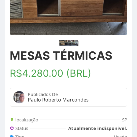
MESAS TÉRMICAS
R$4.280.00 (BRL)
Publicados De
Paulo Roberto Marcondes
localização
SP
Status
Atualmente indisponivel.
Tipo
Usado