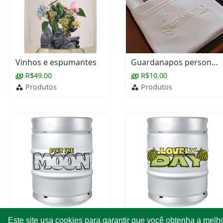
Vinhos e espumantes
Guardanapos personalizados
R$49.00
R$10.00
Produtos
Produtos
Chopp Baltic Porter (chope escuro)
Chopp IPA (India Pale Ale)
Este site usa cookies para garantir que você obtenha a melh