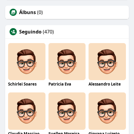
Álbuns
(0)
Seguindo
(470)
Schirlei Soares
Patricia Eva
Alessandro Leite
Claudia Marciao
Suellen Moreira Parente de Oliveira
Giovana Luizeto