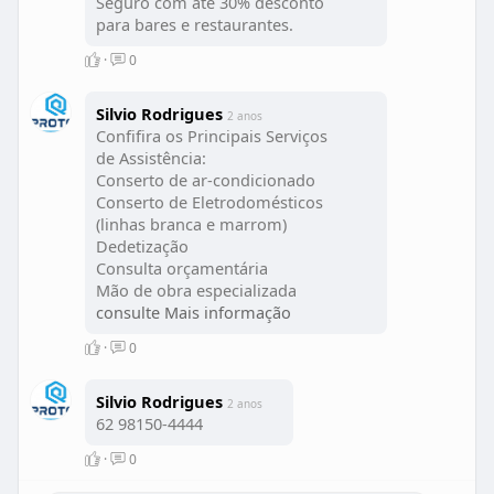
Seguro com até 30% desconto
para bares e restaurantes.
·
0
Silvio Rodrigues
2 anos
Confifira os Principais Serviços
de Assistência:
Conserto de ar-condicionado
Conserto de Eletrodomésticos
(linhas branca e marrom)
Dedetização
Consulta orçamentária
Mão de obra especializada
para conserto de
consulte Mais informação
eletrodomésticos (linhas
·
0
branca e marrom)
Fornecimento de peças para
equipamentos com até 6 anos
Silvio Rodrigues
2 anos
de fabricação
62 98150-4444
Help desk (suporte para
·
0
instalação, confifiguração,
personalização e utilização de