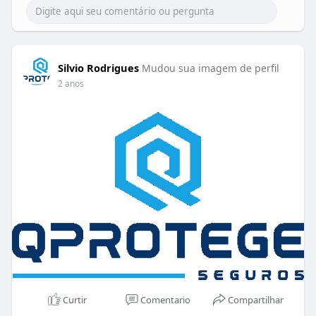
equipamentos como: desktops
enotebooks, impressoras,
multifuncionais, data show,
smartphones, tablets e
dispositivos móveis, Smart TVs
Silvio Rodrigues
Mudou sua imagem de perfil
e videogames).
2 anos
Aluguel de Gerador Provisório
Curtir
Comentario
Compartilhar