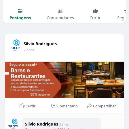
Postagens
Comunidades
Curtiu
Segui
Silvio Rodrigues
2 anos
Curtir
Comentario
Compartilhar
Silvio Rodrigues
2 anos