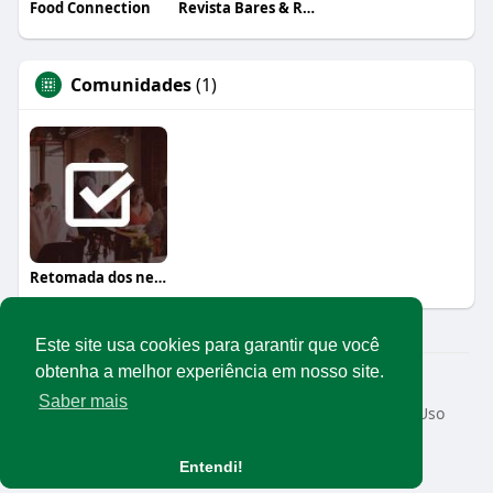
Food Connection
Revista Bares & Restaurantes
Comunidades
(1)
Retomada dos negócios
Este site usa cookies para garantir que você
obtenha a melhor experiência em nosso site.
© 2026 Rede Abrasel
Saber mais
Início
Sobre
Contato
Privacidade
Termos de Uso
Conteúdos exclusivos
Idioma
Entendi!