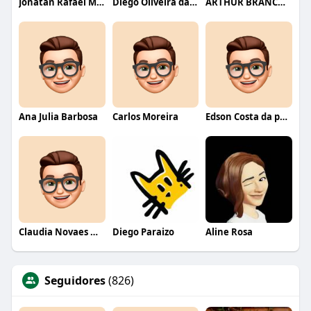
Jonatan Rafael Mello
Diego Oliveira da Motta
ARTHUR BRANCO FERNANDES
Ana Julia Barbosa
Carlos Moreira
Edson Costa da paixão
Claudia Novaes Novaes
Diego Paraizo
Aline Rosa
Seguidores
(826)