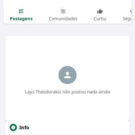
Postagens
Comunidades
Curtiu
Segui
Lays Theodorakis não postou nada ainda
Info