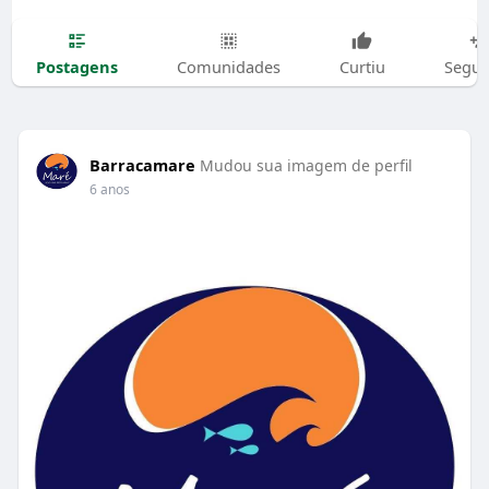
Postagens
Comunidades
Curtiu
Segui
Barracamare
Mudou sua imagem de perfil
6 anos