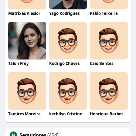
Matrixas Alesior
Yago Rodrigues
Pablo Teixeira
Talon Frey
Rodrigo Chaves
Caio Bentes
Tamires Moreira
kethilyn Cristine
Henrique Barbosa Yokobataki
Seguidores
(494)