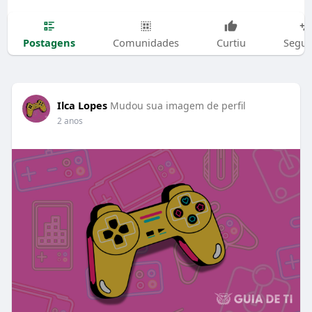
Postagens
Comunidades
Curtiu
Segui
Ilca Lopes
Mudou sua imagem de perfil
2 anos