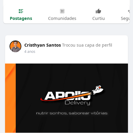
Postagens
Comunidades
Curtiu
Segui
Cristhyan Santos
Trocou sua capa de perfil
4 anos