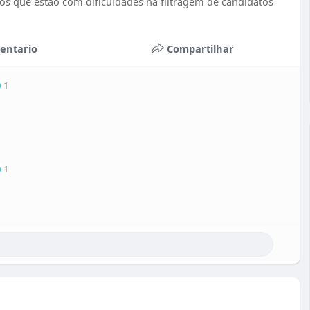
os que estão com dificuldades na filtragem de candidatos
entario
Compartilhar
1
1