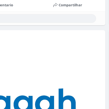
entario
Compartilhar