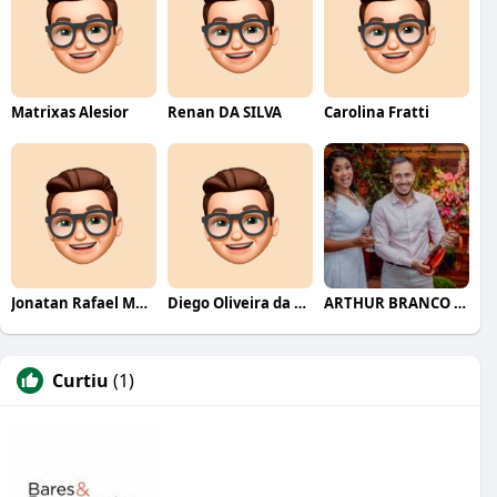
Matrixas Alesior
Renan DA SILVA
Carolina Fratti
Jonatan Rafael Mello
Diego Oliveira da Motta
ARTHUR BRANCO FERNANDES
Curtiu
(1)