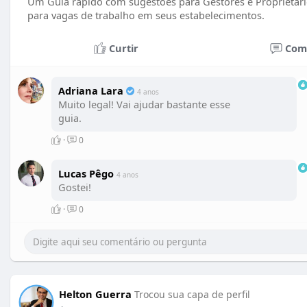
Um Guia rápido com sugestões para Gestores e Proprietári
para vagas de trabalho em seus estabelecimentos.
Curtir
Com
Adriana Lara
4 anos
Muito legal! Vai ajudar bastante esse
guia.
·
0
Lucas Pêgo
4 anos
Gostei!
·
0
Helton Guerra
Trocou sua capa de perfil