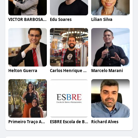
VICTOR BARBOSA QUARANTA
Edu Soares
Lílian Silva
Helton Guerra
Carlos Henrique de Faria Vasconcelos
Marcelo Marani
Primeiro Traço Arquitetura
ESBRE Escola de Bares e Restaurantes
Richard Alves