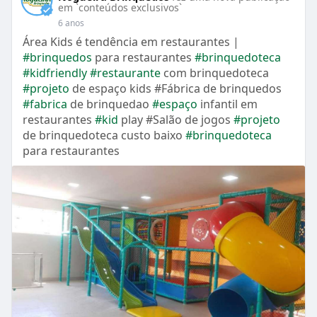
em `conteúdos exclusivos`
6 anos
Área Kids é tendência em restaurantes |
#brinquedos
para restaurantes
#brinquedoteca
#kidfriendly
#restaurante
com brinquedoteca
#projeto
de espaço kids #Fábrica de brinquedos
#fabrica
de brinquedao
#espaço
infantil em
restaurantes
#kid
play #Salão de jogos
#projeto
de brinquedoteca custo baixo
#brinquedoteca
para restaurantes