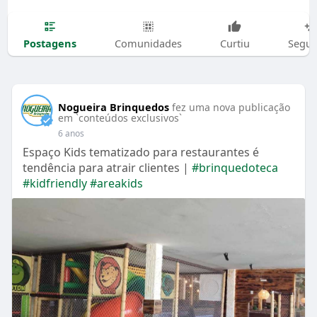
Postagens
Comunidades
Curtiu
Segui
Nogueira Brinquedos
fez uma nova publicação
em `conteúdos exclusivos`
6 anos
Espaço Kids tematizado para restaurantes é
tendência para atrair clientes |
#brinquedoteca
#kidfriendly
#areakids