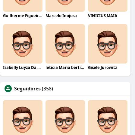
Guilherme Figueiredo
Marcelo Inojosa
VINICIUS MAIA
Isabelly Luyza Da Costa melo
leticia Maria bertino Mello de andrade
Gisele Jurowitz
Seguidores
(358)