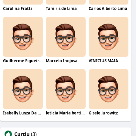
Carolina Fratti
Tamiris de Lima
Carlos Alberto Lima
Guilherme Figueiredo
Marcelo Inojosa
VINICIUS MAIA
Isabelly Luyza Da Costa melo
leticia Maria bertino Mello de andrade
Gisele Jurowitz
Curtiu
(3)