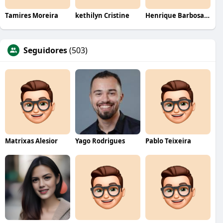
Tamires Moreira
kethilyn Cristine
Henrique Barbosa Yokobataki
Seguidores
(503)
Matrixas Alesior
Yago Rodrigues
Pablo Teixeira