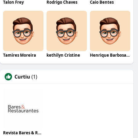
Talon Frey
Rodrigo Chaves
Caio Bentes
Tamires Moreira
kethilyn Cristine
Henrique Barbosa Yokobataki
Curtiu
(1)
Revista Bares & Restaurantes