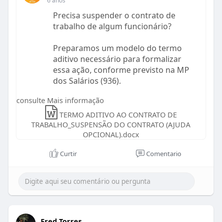
6 anos
Precisa suspender o contrato de
trabalho de algum funcionário?
Preparamos um modelo do termo
aditivo necessário para formalizar
essa ação, conforme previsto na MP
dos Salários (936).
consulte Mais informação
Termo aditivo para empresas com
faturamento até 4,8 milhões:
TERMO ADITIVO AO CONTRATO DE
https://drive.google.com/file/....d/1RyK
TRABALHO_SUSPENSÃO DO CONTRATO (AJUDA
OPCIONAL).docx
OedyeNbJrCC-Wv
Curtir
Comentario
Termo aditivo para empresas com
faturamento maior que 4,8 milhões:
https://drive.google.com/file/....d/18laP
6EtLwkvTy_h6z
#suspensãodecontrato
#Abrasel
Fred Torres