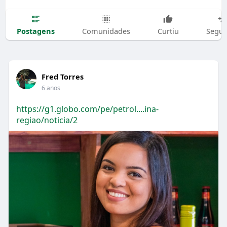
Postagens
Comunidades
Curtiu
Segui
Fred Torres
6 anos
https://g1.globo.com/pe/petrol....ina-
regiao/noticia/2