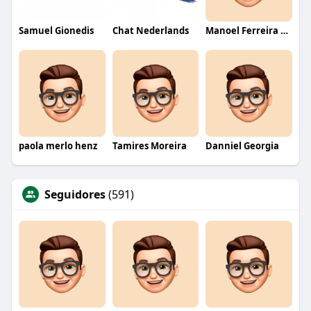
Samuel Gionedis
Chat Nederlands
Manoel Ferreira dos Santos junior
paola merlo henz
Tamires Moreira
Danniel Georgia
Seguidores
(591)