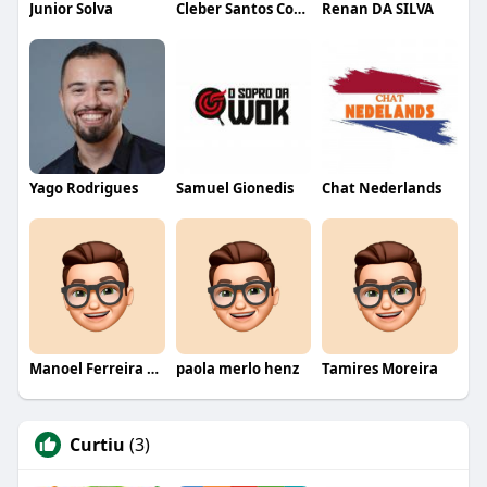
Junior Solva
Cleber Santos Costa
Renan DA SILVA
Yago Rodrigues
Samuel Gionedis
Chat Nederlands
Manoel Ferreira dos Santos junior
paola merlo henz
Tamires Moreira
Curtiu
(3)