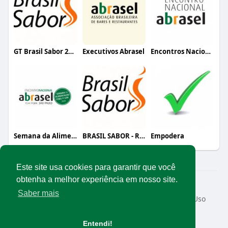
GT Brasil Sabor 2020
Executivos Abrasel
Encontros Nacionais Abrasel (interno)
Semana da Alimentação Fora do Lar (organ
BRASIL SABOR - REALIZAÇÃO DO EVENTO
Empodera
Este site usa cookies para garantir que você
obtenha a melhor experiência em nosso site.
© 2026 Rede Abrasel
Saber mais
Início
Sobre
Contato
Privacidade
Termos de Uso
Conteúdos exclusivos
Idioma
Entendi!