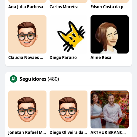
Ana Julia Barbosa
Carlos Moreira
Edson Costa da paixão
Claudia Novaes Novaes
Diego Paraizo
Aline Rosa
Seguidores
(480)
Jonatan Rafael Mello
Diego Oliveira da Motta
ARTHUR BRANCO FERNANDES