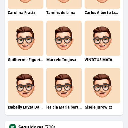
Carolina Fratti
Tamiris de Lima
Carlos Alberto Lima
Guilherme Figueiredo
Marcelo Inojosa
VINICIUS MAIA
Isabelly Luyza Da Costa melo
leticia Maria bertino Mello de andrade
Gisele Jurowitz
Seguidores
(708)