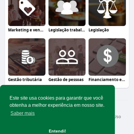
Marketing e vendas
Legislação trabalhista
Legislação
Gestão tributária
Gestão de pessoas
Financiamento e crédito
Este site usa cookies para garantir que você
obtenha a melhor experiência em nosso site.
© 2026 Rede Abrasel
Saber mais
Início
Sobre
Contato
Privacidade
Termos de Uso
Conteúdos exclusivos
Idioma
Entendi!