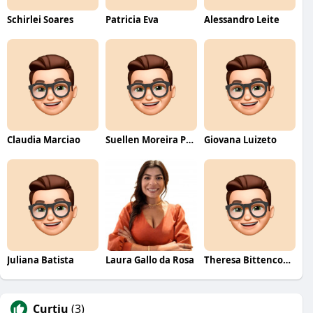
Schirlei Soares
Patricia Eva
Alessandro Leite
Claudia Marciao
Suellen Moreira Parente de Oliveira
Giovana Luizeto
Juliana Batista
Laura Gallo da Rosa
Theresa Bittencourt
Curtiu
(3)