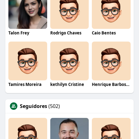
Talon Frey
Rodrigo Chaves
Caio Bentes
Tamires Moreira
kethilyn Cristine
Henrique Barbosa Yokobataki
Seguidores
(502)