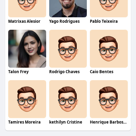
Matrixas Alesior
Yago Rodrigues
Pablo Teixeira
Talon Frey
Rodrigo Chaves
Caio Bentes
Tamires Moreira
kethilyn Cristine
Henrique Barbosa Yokobataki