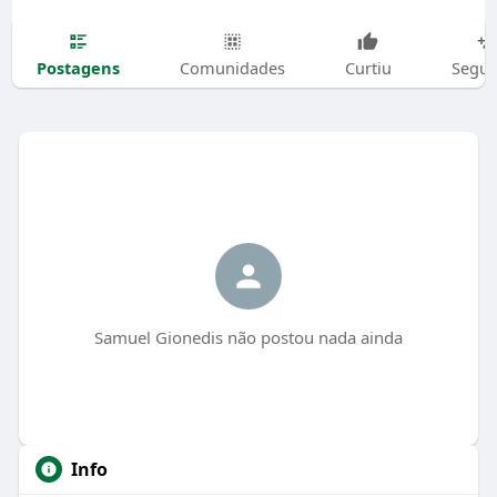
Postagens
Comunidades
Curtiu
Segui
Samuel Gionedis não postou nada ainda
Info