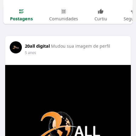
Postagens
Comunidades
Curtiu
Segui
20all digital
Mudou sua imagem de perfil
5 anos