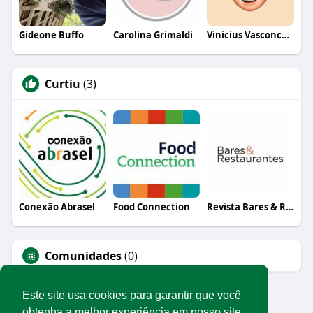
Gideone Buffo
Carolina Grimaldi
Vinicius Vasconcelos
Curtiu
(3)
Conexão Abrasel
Food Connection
Revista Bares & Restaurantes
Comunidades
(0)
Este site usa cookies para garantir que você
obtenha a melhor experiência em nosso site.