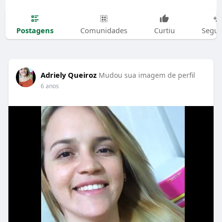
Postagens
Comunidades
Curtiu
Segui
Adriely Queiroz
Mudou sua imagem de perfil
6 anos