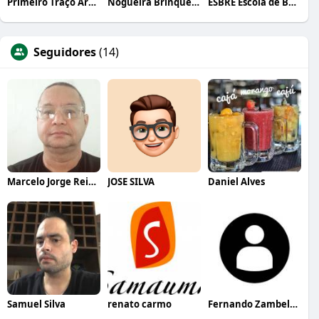
Primeiro Traço Arquitetura
Nogueira Brinquedos
ESBRE Escola de Bares e Restaurantes
Seguidores
(14)
Marcelo Jorge Reis Ferreira
JOSE SILVA
Daniel Alves
Samuel Silva
renato carmo
Fernando Zambelan