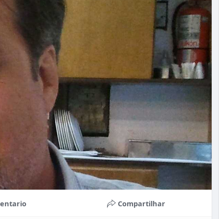
entario
Compartilhar