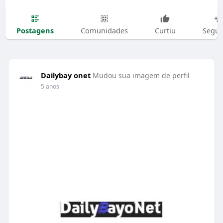
Postagens
Comunidades
Curtiu
Segui
Dailybay onet
Mudou sua imagem de perfil
5 anos