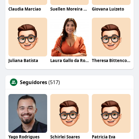
Claudia Marciao
Suellen Moreira Parente de Oliveira
Giovana Luizeto
Juliana Batista
Laura Gallo da Rosa
Theresa Bittencourt
Seguidores
(517)
Yago Rodrigues
Schirlei Soares
Patricia Eva