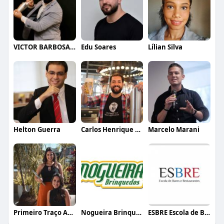
VICTOR BARBOSA QUARANTA
Edu Soares
Lílian Silva
Helton Guerra
Carlos Henrique de Faria Vasconcelos
Marcelo Marani
Primeiro Traço Arquitetura
Nogueira Brinquedos
ESBRE Escola de Bares e Restaurantes