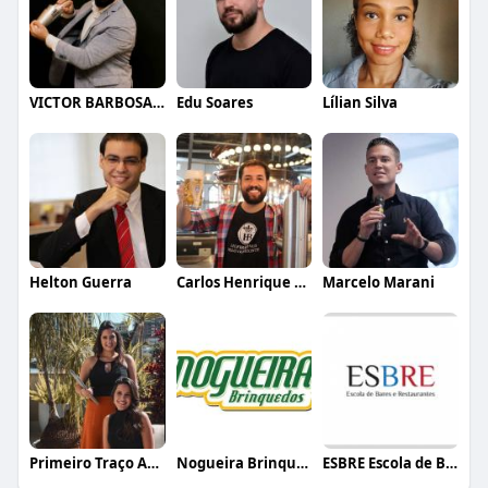
VICTOR BARBOSA QUARANTA
Edu Soares
Lílian Silva
Helton Guerra
Carlos Henrique de Faria Vasconcelos
Marcelo Marani
Primeiro Traço Arquitetura
Nogueira Brinquedos
ESBRE Escola de Bares e Restaurantes