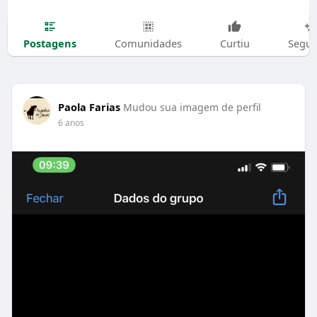
Postagens
Comunidades
Curtiu
Segui
Paola Farias
Mudou sua imagem de perfil
6 anos