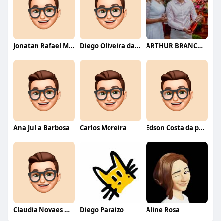
Jonatan Rafael Mello
Diego Oliveira da Motta
ARTHUR BRANCO FERNANDES
Ana Julia Barbosa
Carlos Moreira
Edson Costa da paixão
Claudia Novaes Novaes
Diego Paraizo
Aline Rosa