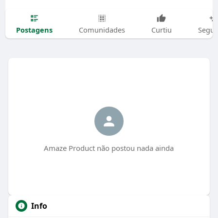
Postagens
Comunidades
Curtiu
Segui
Amaze Product não postou nada ainda
Info