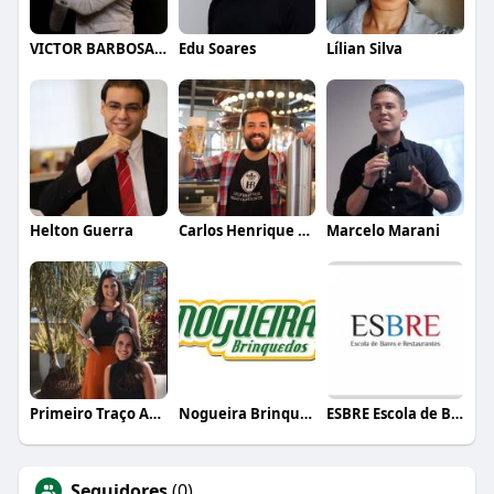
VICTOR BARBOSA QUARANTA
Edu Soares
Lílian Silva
Helton Guerra
Carlos Henrique de Faria Vasconcelos
Marcelo Marani
Primeiro Traço Arquitetura
Nogueira Brinquedos
ESBRE Escola de Bares e Restaurantes
Seguidores
(0)