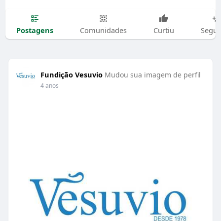
Postagens
Comunidades
Curtiu
Segui
Fundição Vesuvio
Mudou sua imagem de perfil
4 anos