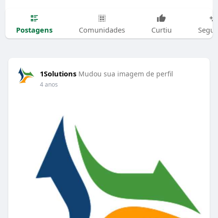
Postagens
Comunidades
Curtiu
Segui
1Solutions
Mudou sua imagem de perfil
4 anos