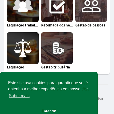
Legislação trabalhista
Retomada dos negócios
Gestão de pessoas
Legislação
Gestão tributária
Este site usa cookies para garantir que você
obtenha a melhor experiência em nosso site.
© 2026 Rede Abrasel
Saber mais
Início
Sobre
Contato
Privacidade
Termos de Uso
Conteúdos exclusivos
Idioma
Entendi!