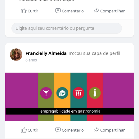
GRÁTIS, mas é por tempo limitado hein ☺
Curtir
Comentario
Compartilhar
Acesse:
www.seuchef.com.br
ou pode me
chamar no whatsapp 11 99411 1158.
Francielly Almeida
Trocou sua capa de perfil
6 anos
Curtir
Comentario
Compartilhar