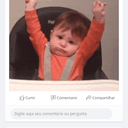
nosso serviço totalmente grátis, mas é por tempo
limitado hein ☺
Se já tiver alguma vaga acesse
https://www.seuchef.com.br/
Também podemos ajudar pelo whatsapp 11 99411
1158 caso tenha dúvidas
Abraços,
Curtir
Comentario
Compartilhar