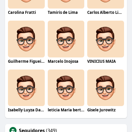
Carolina Fratti
Tamiris de Lima
Carlos Alberto Lima
Guilherme Figueiredo
Marcelo Inojosa
VINICIUS MAIA
Isabelly Luyza Da Costa melo
leticia Maria bertino Mello de andrade
Gisele Jurowitz
Seguidores
(349)