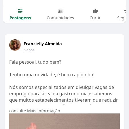
Postagens
Comunidades
Curtiu
Segui
Francielly Almeida
6 anos
Fala pessoal, tudo bem?
Tenho uma novidade, é bem rapidinho!
Nós somos especializados em divulgar vagas de
emprego para área da gastronomia e sabemos
que muitos estabelecimentos tiveram que reduzir
o quadro, mas agora estão retomando as
consulte Mais informação
atividades.
E para ajudar nesse período estamos oferecendo