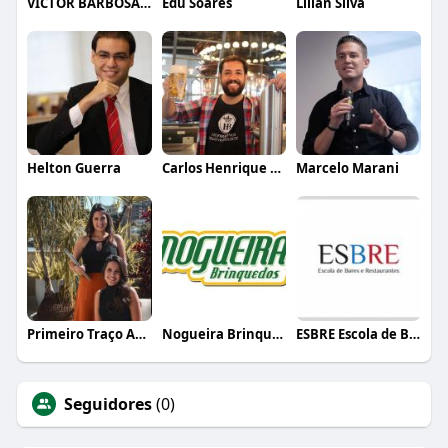
VICTOR BARBOSA QUARANTA
Edu Soares
Lílian Silva
Helton Guerra
Carlos Henrique de Faria Vasconcelos
Marcelo Marani
Primeiro Traço Arquitetura
Nogueira Brinquedos
ESBRE Escola de Bares e Restaurantes
Seguidores
(0)