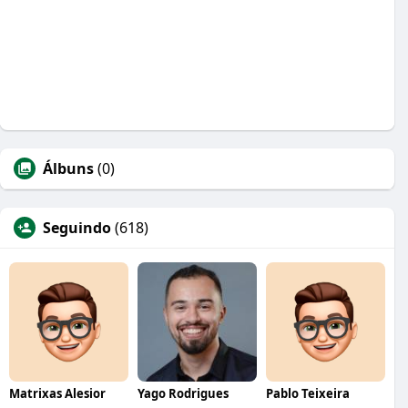
Álbuns
(0)
Seguindo
(618)
Matrixas Alesior
Yago Rodrigues
Pablo Teixeira