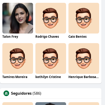
Talon Frey
Rodrigo Chaves
Caio Bentes
Tamires Moreira
kethilyn Cristine
Henrique Barbosa Yokobataki
Seguidores
(586)