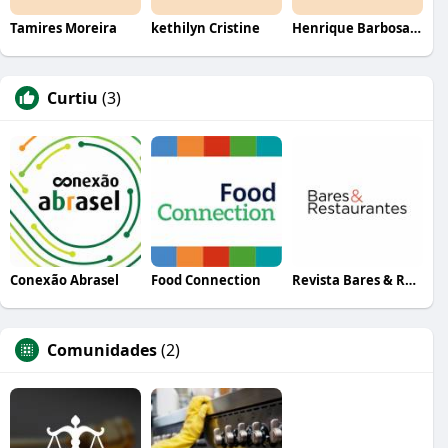
Tamires Moreira
kethilyn Cristine
Henrique Barbosa Yokobataki
Curtiu
(3)
Conexão Abrasel
Food Connection
Revista Bares & Restaurantes
Comunidades
(2)