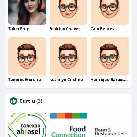
Talon Frey
Rodrigo Chaves
Caio Bentes
Tamires Moreira
kethilyn Cristine
Henrique Barbosa Yokobataki
Curtiu
(3)