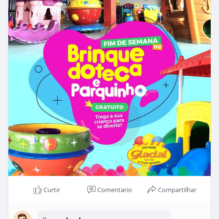
Então não perde!!!
#sorveteriaglacial
#fimdesemana
#familia
#sorveteriaglacialcuruminspark???
#kids
#manauara
#entretenimento
#playground
#brincadeiradecriança
Curtir
Comentario
Compartilhar