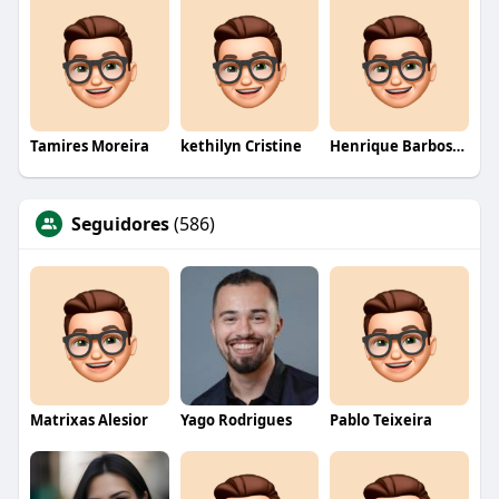
Tamires Moreira
kethilyn Cristine
Henrique Barbosa Yokobataki
Seguidores
(586)
Matrixas Alesior
Yago Rodrigues
Pablo Teixeira