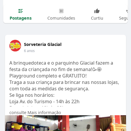
Postagens
Comunidades
Curtiu
Segui
Sorveteria Glacial
6 anos
A brinquedoteca e o parquinho Glacial fazem a
festa da criançada no fim de semana!🥳🤩
Playground completo e GRATUITO!
Traga a sua criança para brincar nas nossas lojas,
com toda as medidas de segurança.
Se liga nos horários:
Loja Av. do Turismo - 14h às 22h
Demais lojas - 10h às 22h
consulte Mais informação
Lembrando que você não paga entrada,
estacionamento, nem os brinquedos, somente o
consumo do sorvete🤩😍