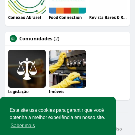
Conexão Abrasel
Food Connection
Revista Bares & Restaurantes
Comunidades
(2)
Legislação
Imóveis
Este site usa cookies para garantir que você
obtenha a melhor experiência em nosso site.
© 2026 Rede Abrasel
Saber mais
Início
Sobre
Contato
Privacidade
Termos de Uso
Conteúdos exclusivos