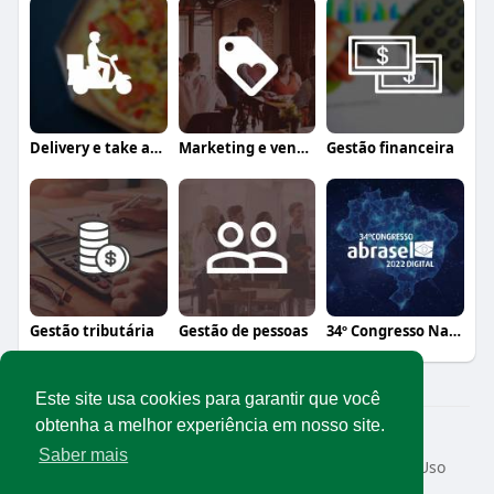
Delivery e take away
Marketing e vendas
Gestão financeira
Gestão tributária
Gestão de pessoas
34º Congresso Nacional Abrasel
Este site usa cookies para garantir que você
obtenha a melhor experiência em nosso site.
© 2026 Rede Abrasel
Saber mais
Início
Sobre
Contato
Privacidade
Termos de Uso
Conteúdos exclusivos