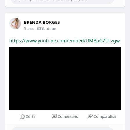
.
#orangearquitetura
#diadasmaes
#restauranteslagoasanta
#restaurantesbh
#restauranteitaliano
BRENDA BORGES
-
Youtube
5 anos
https://www.youtube.com/embed/UMBpGZU_zgw
Curtir
Comentario
Compartilhar