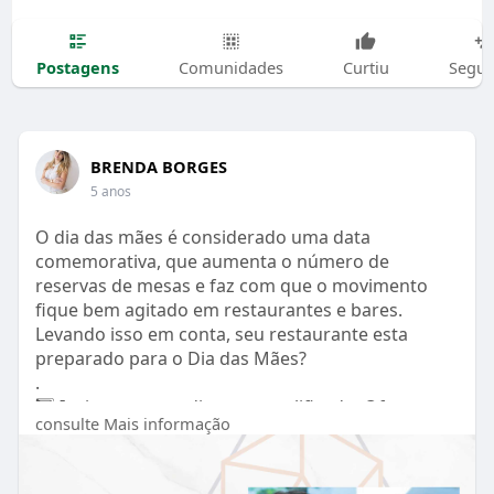
Postagens
Comunidades
Curtiu
Segui
BRENDA BORGES
5 anos
O dia das mães é considerado uma data
comemorativa, que aumenta o número de
reservas de mesas e faz com que o movimento
fique bem agitado em restaurantes e bares.
Levando isso em conta, seu restaurante esta
preparado para o Dia das Mães?
.
1️⃣ Invista em atendimento qualificado: Ofereça
consulte Mais informação
um serviço ágil mas sem perder na qualidade.
Faça um treinamento com os garçons e contrate
alguns temporariamente.