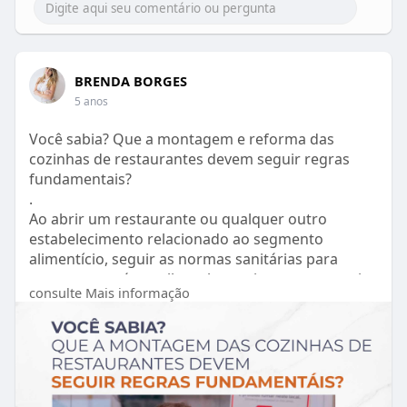
BRENDA BORGES
5 anos
Você sabia? Que a montagem e reforma das
cozinhas de restaurantes devem seguir regras
fundamentais?
.
Ao abrir um restaurante ou qualquer outro
estabelecimento relacionado ao segmento
alimentício, seguir as normas sanitárias para
restaurantes é a melhor alternativa para garantir
consulte Mais informação
a qualidade dos produtos servidos e a excelência
no atendimento.
.
1️⃣ Escolha especialistas: Para a reforma de
restaurante seja feita dentro de um bom padrão
de qualidade, invista em profissionais