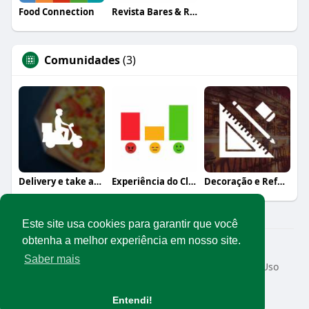
Food Connection
Revista Bares & Restaurantes
Comunidades
(3)
Delivery e take away
Experiência do Cliente
Decoração e Reforma
Este site usa cookies para garantir que você
obtenha a melhor experiência em nosso site.
© 2026 Rede Abrasel
Saber mais
Início
Sobre
Contato
Privacidade
Termos de Uso
Conteúdos exclusivos
Idioma
Entendi!