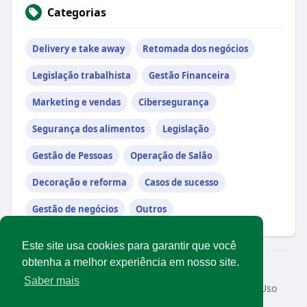
Categorias
Delivery e take away
Retomada dos negócios
Legislação trabalhista
Gestão Financeira
Marketing e vendas
Cibersegurança
Segurança dos alimentos
Legislação
Gestão de Pessoas
Operação de Salão
Decoração e reforma
Casos de sucesso
Gestão de negócios
Outros
Este site usa cookies para garantir que você
obtenha a melhor experiência em nosso site.
© 2026 Rede Abrasel
Saber mais
Início
Sobre
Contato
Privacidade
Termos de Uso
Conteúdos exclusivos