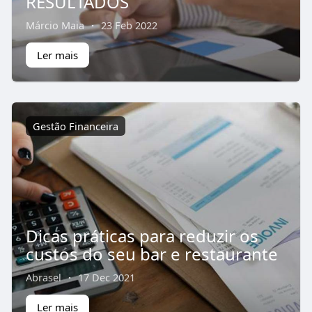
RESULTADOS
Márcio Maia
·
23 Feb 2022
Ler mais
Gestão Financeira
Dicas práticas para reduzir os
custos do seu bar e restaurante
Abrasel
·
17 Dec 2021
Ler mais