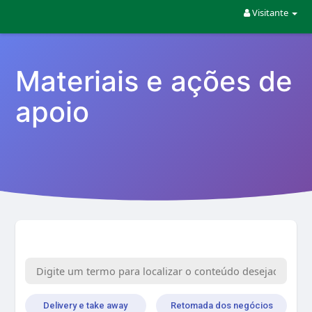
Visitante
Materiais e ações de
apoio
Delivery e take away
Retomada dos negócios