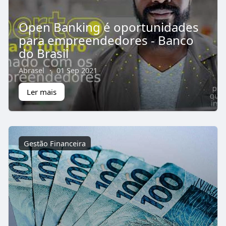
Open Banking é oportunidades
para empreendedores - Banco
do Brasil
Abrasel
·
01 Sep 2021
Ler mais
Gestão Financeira