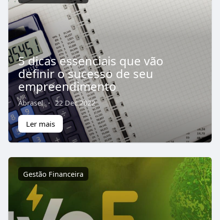
5 dicas essenciais que vão
definir o sucesso de seu
empreendimento
Abrasel
·
22 Dec 2022
Ler mais
Gestão Financeira