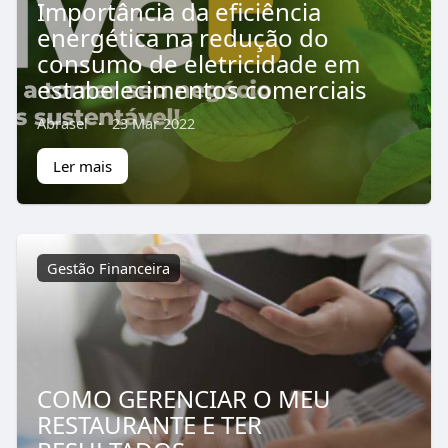
Importância da eficiência
energética na redução do
consumo de eletricidade em
estabelecimentos comerciais
Abrasel
·
23 Mar 2022
Ler mais
Gestão Financeira
COMO GERENCIAR O MEU
RESTAURANTE E TER