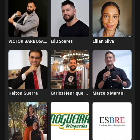
VICTOR BARBOSA QUARANTA
Edu Soares
Lílian Silva
Helton Guerra
Carlos Henrique de Faria Vasconcelos
Marcelo Marani