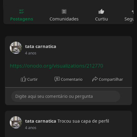
Postagens
Comunidades
Curtiu
Segui
tata carnatica
4 anos
https://onodo.org/visualizations/212770
Curtir
Comentario
Compartilhar
tata carnatica
Trocou sua capa de perfil
4 anos