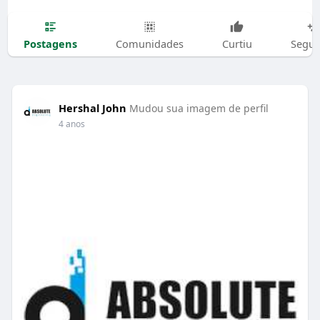
Postagens
Comunidades
Curtiu
Segui
Hershal John
Mudou sua imagem de perfil
4 anos