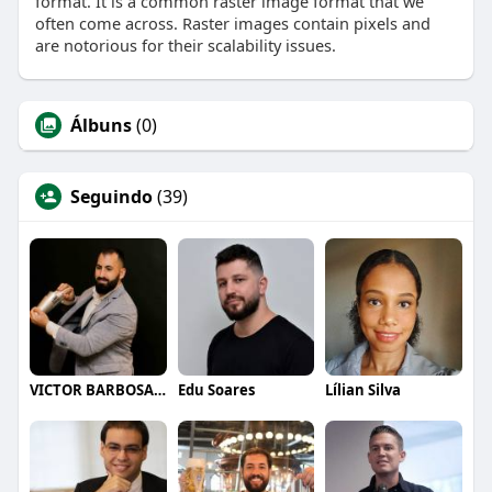
format. It is a common raster image format that we
often come across. Raster images contain pixels and
are notorious for their scalability issues.
Álbuns
(0)
Seguindo
(39)
VICTOR BARBOSA QUARANTA
Edu Soares
Lílian Silva