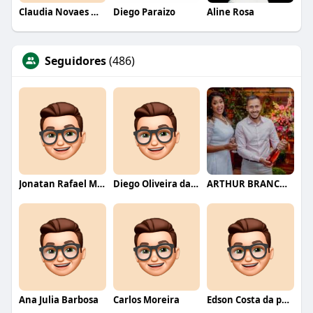
Claudia Novaes Novaes
Diego Paraizo
Aline Rosa
Seguidores
(486)
Jonatan Rafael Mello
Diego Oliveira da Motta
ARTHUR BRANCO FERNANDES
Ana Julia Barbosa
Carlos Moreira
Edson Costa da paixão