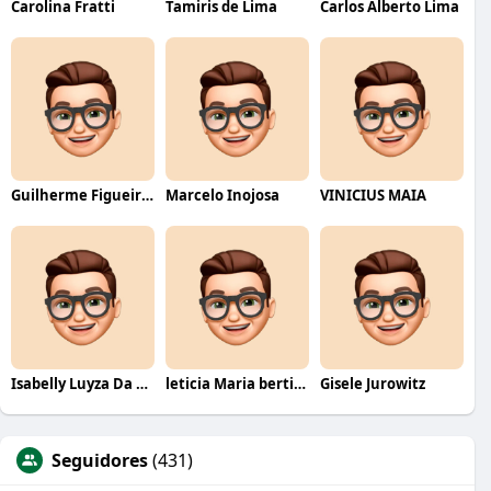
Carolina Fratti
Tamiris de Lima
Carlos Alberto Lima
Guilherme Figueiredo
Marcelo Inojosa
VINICIUS MAIA
Isabelly Luyza Da Costa melo
leticia Maria bertino Mello de andrade
Gisele Jurowitz
Seguidores
(431)