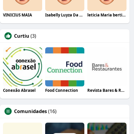
VINICIUS MAIA
Isabelly Luyza Da Costa melo
leticia Maria bertino Mello de andrade
Curtiu
(3)
Conexão Abrasel
Food Connection
Revista Bares & Restaurantes
Comunidades
(16)