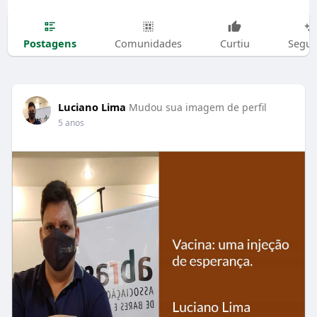
Postagens
Comunidades
Curtiu
Segui
Luciano Lima
Mudou sua imagem de perfil
5 anos