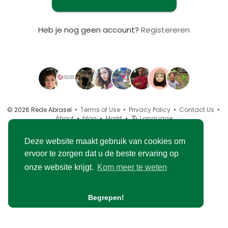
Heb je nog geen account?
Registereren
© 2026 Rede Abrasel •
Terms of Use
•
Privacy Policy
•
Contact Us
•
About
•
blog
•
Markt
•
Language
Deze website maakt gebruik van cookies om
ervoor te zorgen dat u de beste ervaring op
onze website krijgt.
Kom meer te weten
Begrepen!