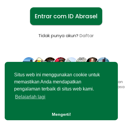
Entrar com ID Abrasel
Tidak punya akun?
Daftar
Situs web ini menggunakan cookie untuk
© {tanggal} {nama_situs} •
Syarat Penggunaan
•
Kebijakan
memastikan Anda mendapatkan
pribadi
•
Hubungi kami
•
Tentang
•
Blog
•
Pasar
•
Bahasa
pengalaman terbaik di situs web kami.
Belajarlah lagi
Mengerti!