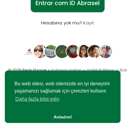
Entrar com ID Abrasel
Hesabınız yok mu?
Kayıt
© 2026 Rede Abrasel •
Kullanım Şartları
•
Gizlilik Politikası
•
Bize
Ulaşın
•
Yaklaşık
•
Blog
•
Piyasa
•
Dil
Bu web sitesi, web sitemizde en iyi deneyimi
yaşamanızı sağlamak için çerezleri kullanır.
Daha fazla bilgi edin
Anladım!